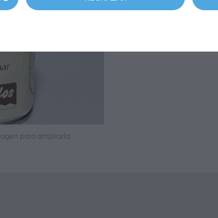
F . CAD :
magen para ampliarla