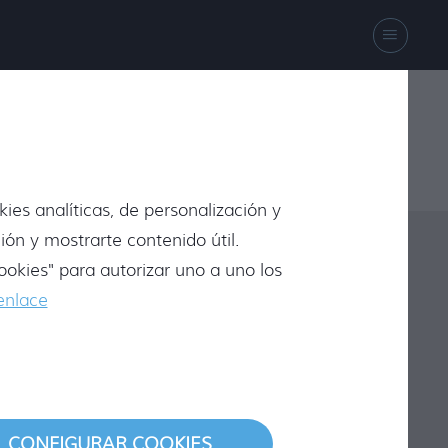
scríbenos
Te Llamamos
948 84 71 74
ies analíticas, de personalización y
ión y mostrarte contenido útil.
okies" para autorizar uno a uno los
OLICITAR MÁS INFORMACIÓN
enlace
LATA 1/2KG COJONUDOS
CONFIGURAR COOKIES