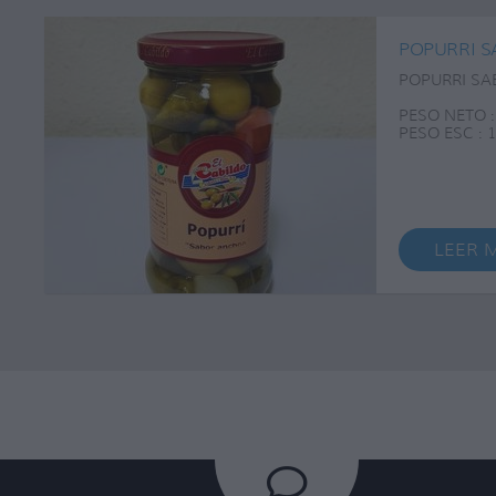
POPURRI S
POPURRI SA
PESO NETO :
PESO ESC : 
F . CAD :
LEER 
Contacta