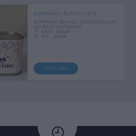
ESPARRAGO BLANCO 13/16
ESPARRAGO BLANCO 13/16 EXTRA LATA
1KG BAJO COJONUDOS
P . NETO : 660GR
P . ESC : 425GR
F. CAD : 19/05/2021
LEER MÁS