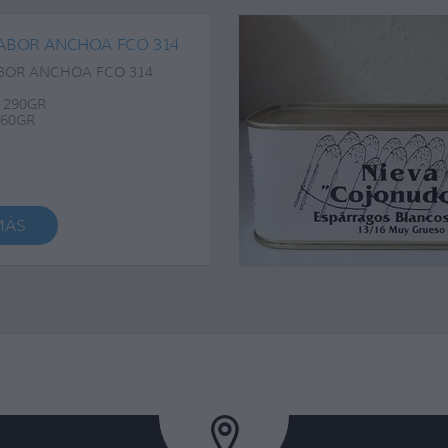
ABOR ANCHOA FCO 314
BOR ANCHOA FCO 314
 290GR
160GR
MÁS