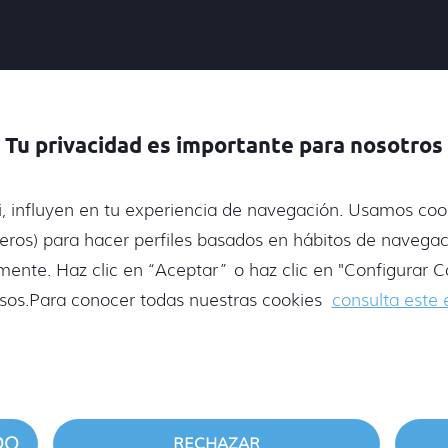
Tu privacidad es importante para nosotros
E
nipulados, S.L.
, influyen en tu experiencia de navegación. Usamos cook
rceros) para hacer perfiles basados en hábitos de navegac
te. Haz clic en “Aceptar” o haz clic en "Configurar Co
DESCRIPCIÓN
S
sos.Para conocer todas nuestras cookies
consulta este 
A CONSULTAR
PIMIENTO PIQUILLO 18/22 
P . NETO : 390GR
P. ESC : 300GR
DO
RECHAZAR