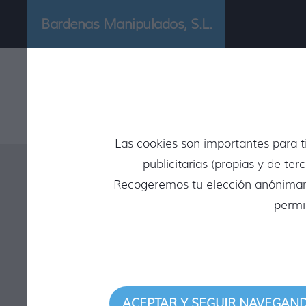
Bardenas Manipulados, S.L.
Inicio
/
Catálogo
/
PIMIENTO PIQUILLO 18/22
PIMIENTO PIQUILLO 18/22 de Bardenas Ma
Las cookies son importantes para ti
publicitarias (propias y de te
Recogeremos tu elección anónimamen
permi
ACEPTAR Y SEGUIR NAVEGAN