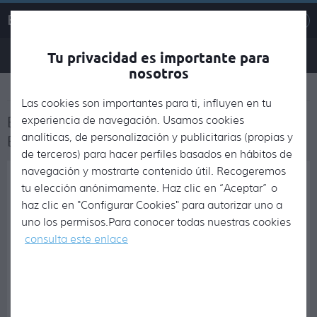
Bardenas Manipulados, S.L.
Tu privacidad es importante para
948 84 71 74
CÓMO LLEGAR
nosotros
<
Catálogo
Las cookies son importantes para ti, influyen en tu
ESPARRAGO BLANCO EXTRA 6/8 de
experiencia de navegación. Usamos cookies
Bardenas Manipulados, S.L.
analíticas, de personalización y publicitarias (propias y
de terceros) para hacer perfiles basados en hábitos de
navegación y mostrarte contenido útil. Recogeremos
tu elección anónimamente. Haz clic en “Aceptar” o
haz clic en "Configurar Cookies" para autorizar uno a
uno los permisos.Para conocer todas nuestras cookies
consulta este enlace